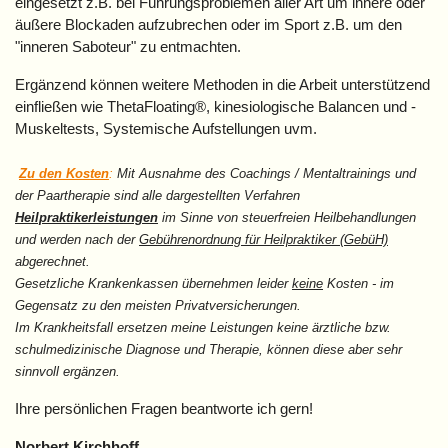
eingesetzt z.B. bei Führungsproblemen aller Art um innere oder
äußere Blockaden aufzubrechen oder im Sport z.B. um den
"inneren Saboteur" zu entmachten.
Ergänzend können weitere Methoden in die Arbeit unterstützend
einfließen wie ThetaFloating®, kinesiologische Balancen und -
Muskeltests, Systemische Aufstellungen uvm.
Zu den Kosten
:
Mit Ausnahme des Coachings / Mentaltrainings und
der Paartherapie sind alle dargestellten Verfahren
Heilpraktikerleistungen
im Sinne von steuerfreien Heilbehandlungen
und werden nach der
Gebührenordnung für Heilpraktiker (GebüH)
abgerechnet.
Gesetzliche Krankenkassen übernehmen leider
keine
Kosten - im
Gegensatz zu den meisten Privatversicherungen.
Im Krankheitsfall ersetzen meine Leistungen keine ärztliche bzw.
schulmedizinische Diagnose und Therapie, können diese aber sehr
sinnvoll ergänzen.
Ihre persönlichen Fragen beantworte ich gern!
Norbert Kirchhoff